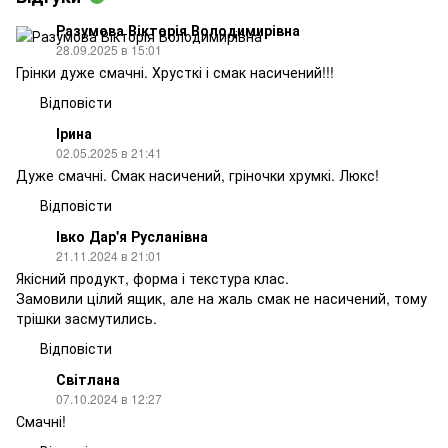
Разумова Вікторія Володимирівна
28.09.2025 в 15:01
Грінки дуже смачні. Хрусткі і смак насичений!!!
Відповісти
Ірина
02.05.2025 в 21:41
Дуже смачні. Смак насичений, гріночки хрумкі. Люкс!
Відповісти
Івко Дар'я Русланівна
21.11.2024 в 21:01
Якісний продукт, форма і текстура клас.
Замовили цілий ящик, але на жаль смак не насичений, тому
трішки засмутились.
Відповісти
Світлана
07.10.2024 в 12:27
Смачні!