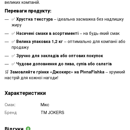
великих компаній.
Переваги продукту:
✅
Хрустка текстура
– ідеальна засмажка без надлишку
жиру
✅
Насичені смаки в асортименті
– на будь-який смак
✅
Велика упаковка 1,2 кг
– оптимально для компанії або
продажу
✅
Зручно для закладів або оптових покупок
✅
Чудове доповнення до пива, супів або салатів
🛒
Замовляйте грінки «Джокерс» на PivnaFishka
– хрумкий
настрій для кожної нагоди!
Характеристики
Смак:
Мікс
Бренд
ТМ JOKERS
Відгуки
8