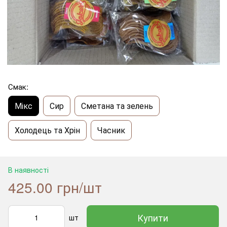
Смак:
Мікс
Сир
Сметана та зелень
Холодець та Хрін
Часник
В наявності
425.00 грн/шт
Купити
шт