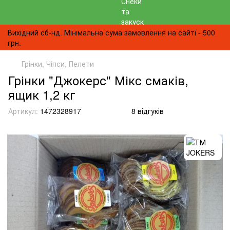
Вихідний сб-нд. Мінімальна сума замовлення на сайті - 500
грн.
Грінки, Чіпси, Пелети
Грінки "Джокерс" Мікс смаків,
ящик 1,2 кг
Артикул:
1472328917
8 відгуків