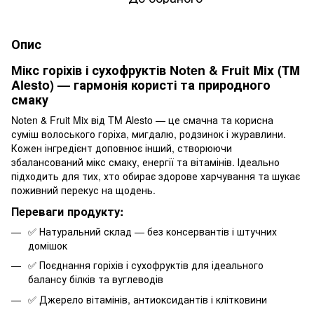
Опис
Мікс горіхів і сухофруктів Noten & Fruit Mix (TM
Alesto) — гармонія користі та природного
смаку
Noten & Fruit Mix від TM Alesto — це смачна та корисна
суміш волоського горіха, мигдалю, родзинок і журавлини.
Кожен інгредієнт доповнює інший, створюючи
збалансований мікс смаку, енергії та вітамінів. Ідеально
підходить для тих, хто обирає здорове харчування та шукає
поживний перекус на щодень.
Переваги продукту:
✅ Натуральний склад — без консервантів і штучних
домішок
✅ Поєднання горіхів і сухофруктів для ідеального
балансу білків та вуглеводів
✅ Джерело вітамінів, антиоксидантів і клітковини