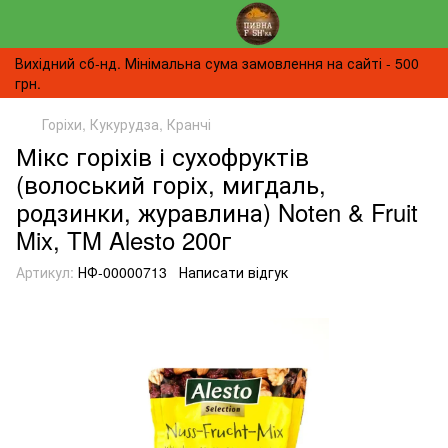
Вихідний сб-нд. Мінімальна сума замовлення на сайті - 500
грн.
Горіхи, Кукурудза, Кранчі
Мікс горіхів і сухофруктів
(волоський горіх, мигдаль,
родзинки, журавлина) Noten & Fruit
Mix, TM Alesto 200г
Артикул:
НФ-00000713
Написати відгук