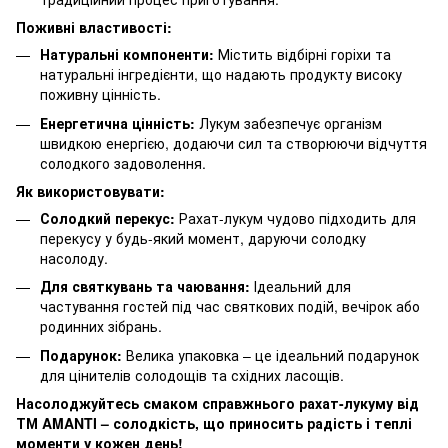
Поживні властивості:
Натуральні компоненти:
Містить відбірні горіхи та
натуральні інгредієнти, що надають продукту високу
поживну цінність.
Енергетична цінність:
Лукум забезпечує організм
швидкою енергією, додаючи сил та створюючи відчуття
солодкого задоволення.
Як використовувати:
Солодкий перекус:
Рахат-лукум чудово підходить для
перекусу у будь-який момент, даруючи солодку
насолоду.
Для святкувань та чаювання:
Ідеальний для
частування гостей під час святкових подій, вечірок або
родинних зібрань.
Подарунок:
Велика упаковка – це ідеальний подарунок
для цінителів солодощів та східних ласощів.
Насолоджуйтесь смаком справжнього рахат-лукуму від
ТМ AMANTI – солодкість, що приносить радість і теплі
моменти у кожен день!