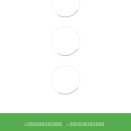
+380688382888
+380638382888