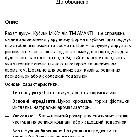
До обраного
Опис
Рахат-лукум "Кубики МІКС" від ТМ AMANTI – це справжнє
східне задоволення у зручному форматі кубиків, що поєднує
найулюбленіші смаки та аромати. Цей мікс лукуму дарує вам
різноманіття кольорів та відтінків смаку, що підходять для
будь-якого настрою та події. Відчуйте чарівну солодкість,
яка захоплює своєю ніжною текстурою та насиченим
ароматом. Ідеально для великих святкувань, родинних
посиденьок або як солодкий подарунок.
Основні характеристики:
Тип продукту:
Рахат-лукум, асорті у формі кубиків.
Основні інгредієнти:
Цукор, крохмаль, горіхи (фісташки,
мигдаль), натуральні ароматизатори.
Упаковка:
1,5 кг – великий розмір для святкових столів,
частування великої компанії або як щедрий подарунок.
Без штучних барвників:
Натуральні інгредієнти та
традиційний процес приготування.