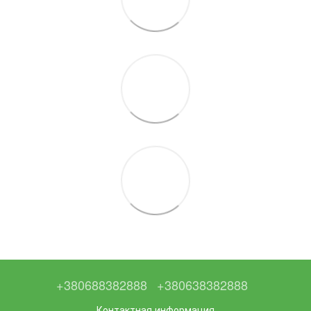
+380688382888
+380638382888
Контактная информация