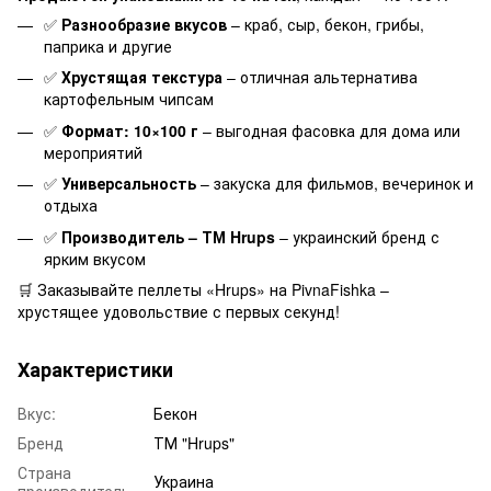
✅
Разнообразие вкусов
– краб, сыр, бекон, грибы,
паприка и другие
✅
Хрустящая текстура
– отличная альтернатива
картофельным чипсам
✅
Формат: 10×100 г
– выгодная фасовка для дома или
мероприятий
✅
Универсальность
– закуска для фильмов, вечеринок и
отдыха
✅
Производитель – ТМ Hrups
– украинский бренд с
ярким вкусом
🛒 Заказывайте пеллеты «Hrups» на PivnaFishka –
хрустящее удовольствие с первых секунд!
Характеристики
Вкус:
Бекон
Бренд
ТМ "Hrups"
Страна
Украина
производитель