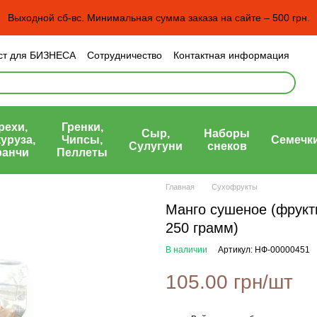
Выходной сб-вс. Минимальная сумма заказа на сайте – 500 грн.
ст для БИЗНЕСА
Сотрудничество
Контактная информация
н и возврат
Пользовательское соглашение
рта)
рехи,
Гренки,
Сыр,
Наборы
уруза,
Чипсы,
Семечк
Сулугуни
снеков
ранчи
Пеллеты
Главная
Сухофрукты
Манго сушеное (фрукт
250 грамм)
В наличии
Артикул: НФ-00000451
105.00 грн/шт