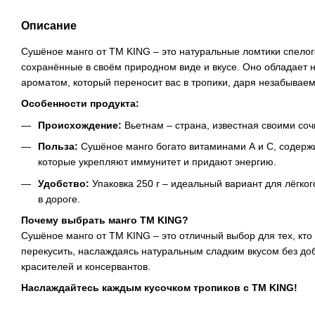
Описание
Сушёное манго от ТМ KING – это натуральные ломтики спелог
сохранённые в своём природном виде и вкусе. Оно обладает
ароматом, который переносит вас в тропики, даря незабыва
Особенности продукта:
Происхождение:
Вьетнам – страна, известная своими со
Польза:
Сушёное манго богато витаминами А и С, содерж
которые укрепляют иммунитет и придают энергию.
Удобство:
Упаковка 250 г – идеальный вариант для лёгког
в дороге.
Почему выбрать манго ТМ KING?
Сушёное манго от ТМ KING – это отличный выбор для тех, кто 
перекусить, наслаждаясь натуральным сладким вкусом без до
красителей и консервантов.
Наслаждайтесь каждым кусочком тропиков с ТМ KING!