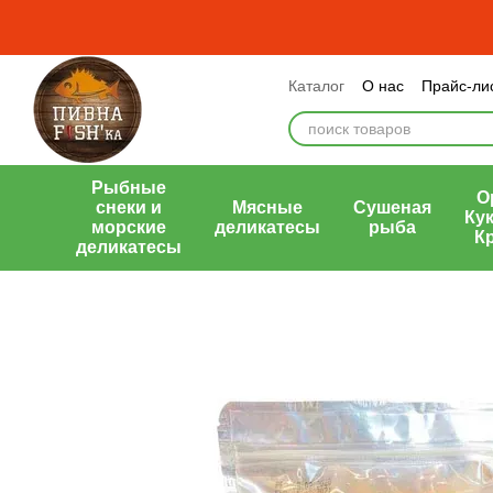
Перейти к основному контенту
Каталог
О нас
Прайс-ли
Оплата и доставка
Обме
Публичный договор (офе
Рыбные
О
снеки и
Мясные
Сушеная
Кук
морские
деликатесы
рыба
К
деликатесы