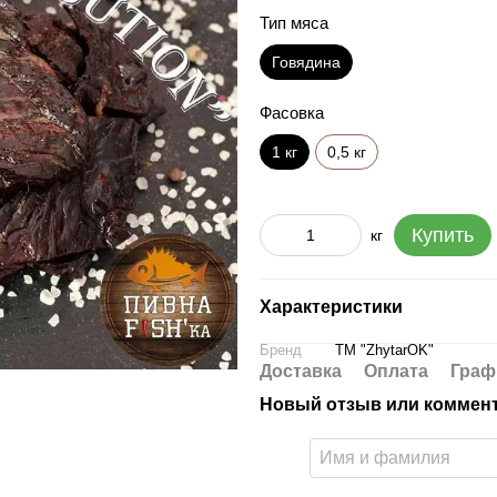
Тип мяса
Говядина
Фасовка
1 кг
0,5 кг
Купить
кг
Характеристики
Бренд
ТМ "ZhytarOK"
Доставка
Оплата
Граф
Новый отзыв или коммен