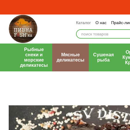
Перейти к основному контенту
Каталог
О нас
Прайс-ли
Оплата и доставка
Обме
Публичный договор (офе
Рыбные
О
снеки и
Мясные
Сушеная
Кук
морские
деликатесы
рыба
К
деликатесы