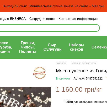
Выходной сб-вс. Минимальная сумма заказа на сайте – 500 грн.
ст для БИЗНЕСА
Сотрудничество
Контактная информация
н и возврат
Пользовательское соглашение
рта)
рехи,
Гренки,
Сыр,
Наборы
уруза,
Чипсы,
Семечк
Сулугуни
снеков
ранчи
Пеллеты
Главная
Мясные деликатесы
Мясо сушеное из Говяд
В наличии
Артикул: 5487951222
1 160.00 грн/кг
Войти
для отображения накопи
%