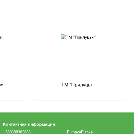
в»
ТМ "Прилуцькі"
Контактная информация
+380688382888
PivnayaFishka