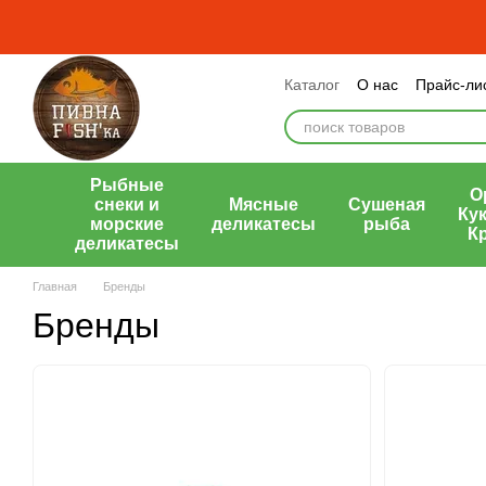
Перейти к основному контенту
Каталог
О нас
Прайс-ли
Оплата и доставка
Обме
Публичный договор (офе
Рыбные
О
снеки и
Мясные
Сушеная
Кук
морские
деликатесы
рыба
К
деликатесы
Главная
Бренды
Бренды