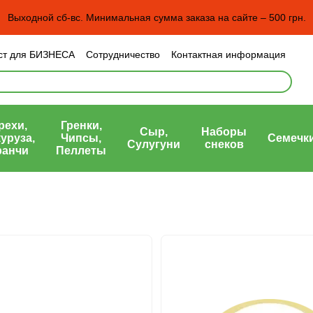
Выходной сб-вс. Минимальная сумма заказа на сайте – 500 грн.
ст для БИЗНЕСА
Сотрудничество
Контактная информация
н и возврат
Пользовательское соглашение
рта)
рехи,
Гренки,
Сыр,
Наборы
уруза,
Чипсы,
Семечк
Сулугуни
снеков
ранчи
Пеллеты