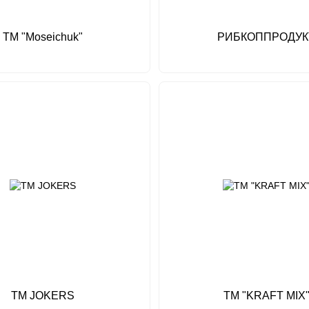
TM "Moseichuk"
РИБКОППРОДУК
ТМ JOKERS
ТМ "KRAFT MIX