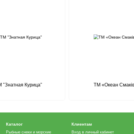
 "Знатная Курица"
ТМ «Океан Смакі
Каталог
Клиентам
Рыбные снеки и морские
Вход в личный кабинет