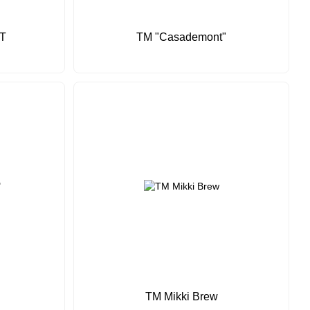
Т
ТМ "Casademont"
"
ТМ Mikki Brew