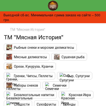
Выходной сб-вс. Минимальная сумма заказа на сайте – 500
грн.
ТМ "Мясная История"
ТМ "Мясная История"
Рыбные снеки и морские деликатесы
Мясные деликатесы
Сушеная рыба
Орехи, Кукуруза, Кранчи
Гренки, Чипсы, Пеллеты
Сыр, Сулугуни
Наборы снеков
Семечки
Безалкогольные напитки
Красная Икра
Сладости
Сухофрукты
Бренды