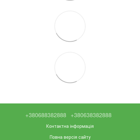
+380688382888
+380638382888
Контактна інформація
Повна версія сайту