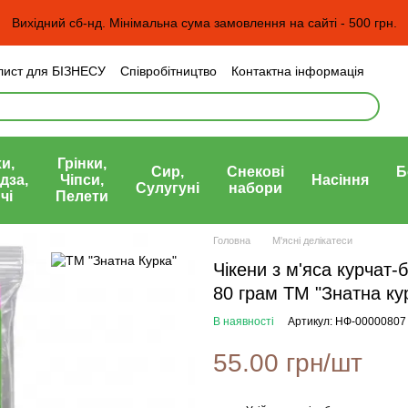
Вихідний сб-нд. Мінімальна сума замовлення на сайті - 500 грн.
лист для БІЗНЕСУ
Співробітництво
Контактна інформація
н та повернення
Угода користувача
а)
и,
Грінки,
Сир,
Снекові
Б
дза,
Чіпси,
Насіння
Сулугуні
набори
чі
Пелети
Головна
М'ясні делікатеси
Чікени з м'яса курчат-
80 грам ТМ "Знатна ку
В наявності
Артикул: НФ-00000807
55.00 грн/шт