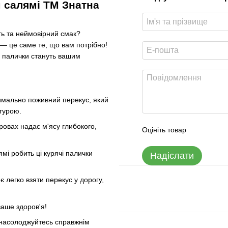
м салямі ТМ Знатна
ть та неймовірний смак?
 — це саме те, що вам потрібно!
ні палички стануть вашим
симально поживний перекус, який
ігурою.
ровах надає м'ясу глибокого,
Оцініть товар
мі робить ці курячі палички
Надіслати
є легко взяти перекус у дорогу,
ваше здоров'я!
а насолоджуйтесь справжнім