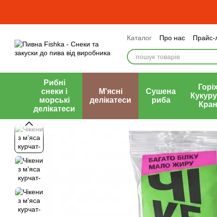
Перейти до основного контенту
Каталог
Про нас
Прайс-
Оплата і доставка
Обмі
Публічний договір (оферт
Рибні
Горіх
снеки і
М'ясні
Сушена
Кукуру
морські
делікатеси
риба
Кран
делікатеси