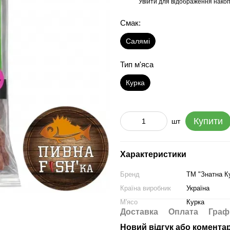
Увійти
для відображення накоп
%
Смак:
Салямі
Тип м'яса
Курка
Купити
шт
Характеристики
Бренд
ТМ "Знатна К
Країна виробник
Україна
М'ясо
Курка
Доставка
Оплата
Граф
Новий відгук або комента