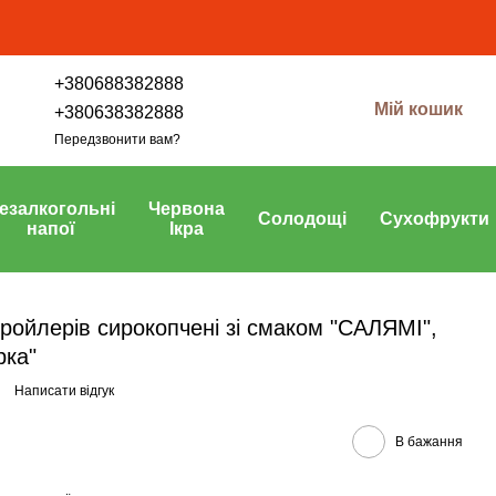
+380688382888
Мій кошик
+380638382888
Передзвонити вам?
езалкогольні
Червона
Солодощі
Сухофрукти
напої
Ікра
бройлерів сирокопчені зі смаком "САЛЯМІ",
рка"
Написати відгук
В бажання