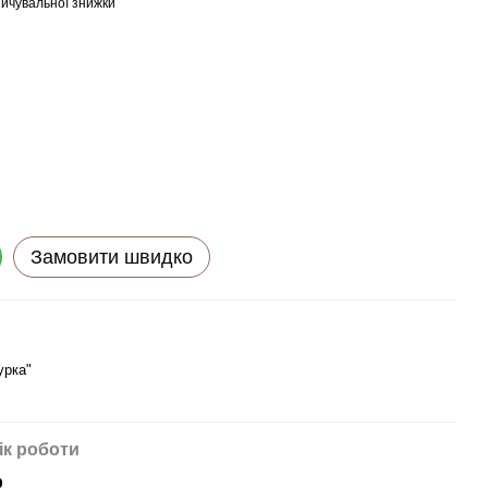
ичувальної знижки
Замовити швидко
урка"
ік роботи
р