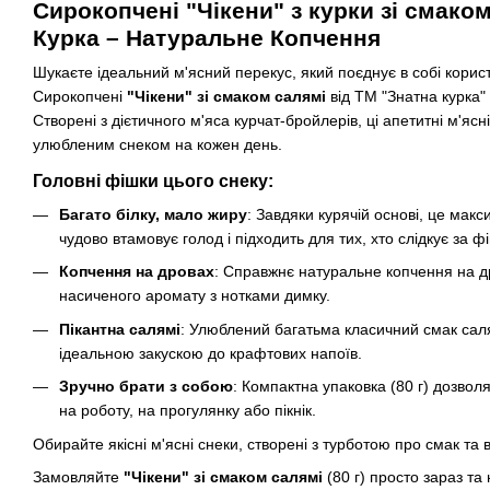
Сирокопчені "Чікени" з курки зі смако
Курка – Натуральне Копчення
Шукаєте ідеальний м'ясний перекус, який поєднує в собі корис
Сирокопчені
"Чікени" зі смаком салямі
від ТМ "Знатна курка"
Створені з дієтичного м'яса курчат-бройлерів, ці апетитні м'яс
улюбленим снеком на кожен день.
Головні фішки цього снеку:
Багато білку, мало жиру
: Завдяки курячій основі, це мак
чудово втамовує голод і підходить для тих, хто слідкує за ф
Копчення на дровах
: Справжнє натуральне копчення на д
насиченого аромату з нотками димку.
Пікантна салямі
: Улюблений багатьма класичний смак саля
ідеальною закускою до крафтових напоїв.
Зручно брати з собою
: Компактна упаковка (80 г) дозволя
на роботу, на прогулянку або пікнік.
Обирайте якісні м'ясні снеки, створені з турботою про смак та 
Замовляйте
"Чікени" зі смаком салямі
(80 г) просто зараз т