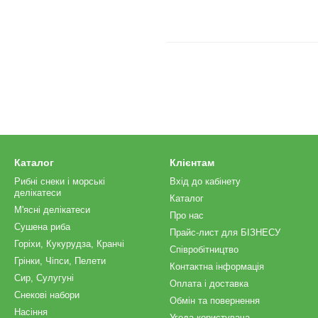
Каталог
Клієнтам
Рибні снеки і морські
Вхід до кабінету
делікатеси
Каталог
М'ясні делікатеси
Про нас
Сушена риба
Прайс-лист для БІЗНЕСУ
Горіхи, Кукурудза, Кранчі
Співробітництво
Грінки, Чіпси, Пелети
Контактна інформація
Сир, Сулугуні
Оплата і доставка
Снекові набори
Обмін та повернення
Насіння
Угода користувача