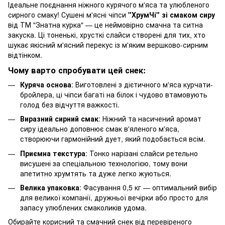
Ідеальне поєднання ніжного курячого м'яса та улюбленого
сирного смаку! Сушені м'ясні чіпси
"ХрумЧі" зі смаком сиру
від ТМ "Знатна курка" — це неймовірно смачна та ситна
закуска. Ці тоненькі, хрусткі слайси створені для тих, хто
шукає якісний м'ясний перекус із м'яким вершково-сирним
відтінком.
Чому варто спробувати цей снек:
Куряча основа
: Виготовлені з дієтичного м'яса курчати-
бройлера, ці чіпси багаті на білок і чудово втамовують
голод без відчуття важкості.
Виразний сирний смак
: Ніжний та насичений аромат
сиру ідеально доповнює смак в'яленого м'яса,
створюючи гармонійний дует, який подобається всім.
Приємна текстура
: Тонко нарізані слайси ретельно
висушені за спеціальною технологією, тому вони
апетитно хрумтять та дуже легко жуються.
Велика упаковка
: Фасування 0,5 кг — оптимальний вибір
для великої компанії, дружньої вечірки або просто для
запасу улюблених смаколиків удома.
Обирайте корисний та смачний снек від перевіреного