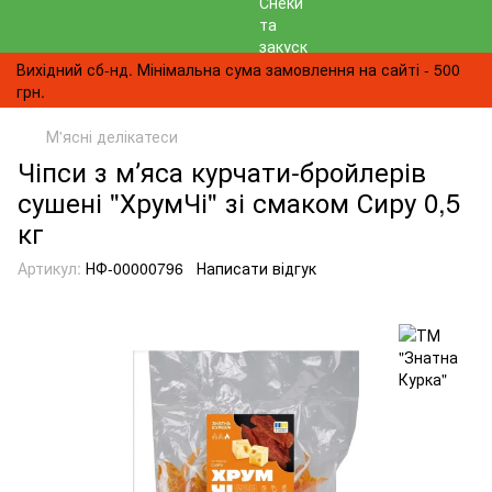
Вихідний сб-нд. Мінімальна сума замовлення на сайті - 500
грн.
М'ясні делікатеси
Чіпси з мʼяса курчати-бройлерів
сушені "ХрумЧі" зі смаком Сиру 0,5
кг
Артикул:
НФ-00000796
Написати відгук