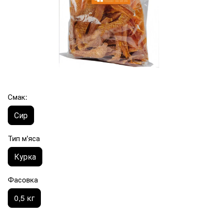
Смак:
Сир
Тип м'яса
Курка
Фасовка
0,5 кг