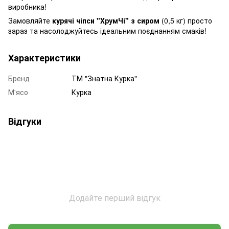
виробника!
Замовляйте
курячі чіпси "ХрумЧі" з сиром
(0,5 кг) просто
зараз та насолоджуйтесь ідеальним поєднанням смаків!
Характеристики
Бренд
ТМ "Знатна Курка"
М'ясо
Курка
Відгуки
Додайте перший відгук