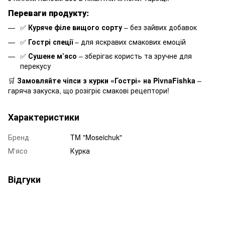
Переваги продукту:
✅
Куряче філе вищого сорту
– без зайвих добавок
✅
Гострі спеції
– для яскравих смакових емоцій
✅
Сушене м’ясо
– зберігає користь та зручне для
перекусу
🛒
Замовляйте чіпси з курки «Гострі» на PivnaFishka
–
гаряча закуска, що розігріє смакові рецептори!
Характеристики
Бренд
TM "Moseichuk"
М'ясо
Курка
Відгуки