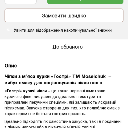
Замовити швидко
Увійти
для відображення накопичувальної знижки
%
До обраного
Опис
Чіпси з м’яса курки «Гострі» ТМ Moseichuk
–
вибух смаку для поціновувачів пікантного
«Гострі» курячі чіпси
– це тонко нарізані шматочки
курячого філе, висушені до ідеальної текстури та
приправлені пекучими спеціями, які залишають яскравий
післясмак. Закуска створена для тих, хто полюбляє смак з
характером і не боїться гострих вражень.
Ідеально підходять як самостійна закуска, так і в поєднанні
з пінним напоєм або в пікантній м’ясній тарілці.