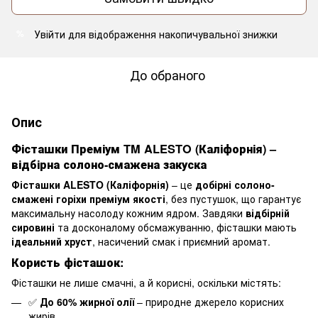
Увійти
для відображення накопичувальної знижки
%
До обраного
Опис
Фісташки Преміум TM ALESTO (Каліфорнія) –
відбірна солоно-смажена закуска
Фісташки ALESTO (Каліфорнія)
– це
добірні солоно-
смажені горіхи преміум якості
, без пустушок, що гарантує
максимальну насолоду кожним ядром. Завдяки
відбірній
сировині
та досконалому обсмажуванню, фісташки мають
ідеальний хруст
, насичений смак і приємний аромат.
Користь фісташок:
Фісташки не лише смачні, а й корисні, оскільки містять:
✅
До 60% жирної олії
– природне джерело корисних
жирів.