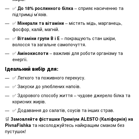
✅
До 18% рослинного білка
– сприяє насиченню та
підтримці м’язів.
✅
Мінерали та вітаміни
– містять мідь, марганець,
фосфор, калій, магній.
✅
Вітаміни групи В і Е
– покращують стан шкіри,
волосся та загальне самопочуття.
✅
Амінокислоти
– важливі для роботи організму та
енергії.
Ідеальний вибір для:
✅ Легкого та поживного перекусу.
✅ Закуски до улюблених напоїв.
✅ Здорового способу життя – чудове джерело білка та
корисних жирів.
✅ Додавання до салатів, соусів та інших страв.
🛒
Замовляйте фісташки Преміум ALESTO (Каліфорнія) на
PivnaFishka
та насолоджуйтесь найкращим смаком без
пустушок!