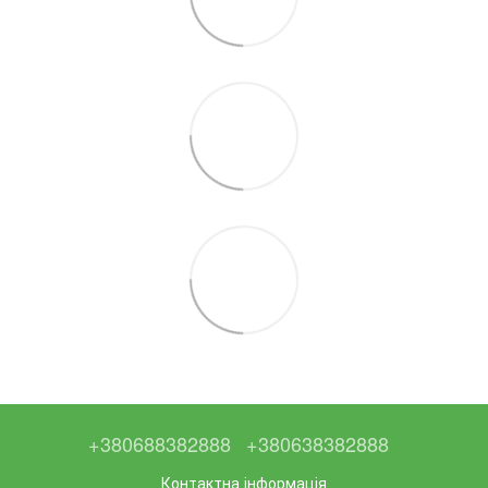
+380688382888
+380638382888
Контактна інформація