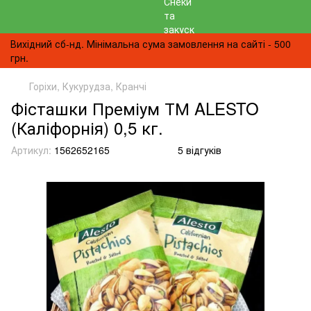
Вихідний сб-нд. Мінімальна сума замовлення на сайті - 500
грн.
Горіхи, Кукурудза, Кранчі
Фісташки Преміум ТМ ALESTO
(Каліфорнія) 0,5 кг.
Артикул:
1562652165
5 відгуків