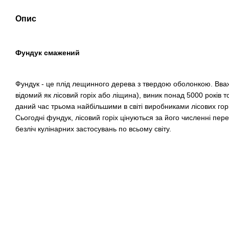
Опис
Фундук смажений
Фундук - це плід лещинного дерева з твердою оболонкою. Вва
відомий як лісовий горіх або ліщина), виник понад 5000 років т
даний час трьома найбільшими в світі виробниками лісових горіх
Сьогодні фундук, лісовий горіх цінуються за його численні пере
безліч кулінарних застосувань по всьому світу.