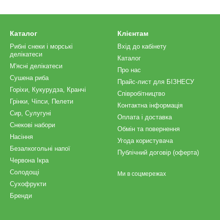
Каталог
Клієнтам
Рибні снеки і морські
Вхід до кабінету
делікатеси
Каталог
М'ясні делікатеси
Про нас
Сушена риба
Прайс-лист для БІЗНЕСУ
Горіхи, Кукурудза, Кранчі
Співробітництво
Грінки, Чіпси, Пелети
Контактна інформація
Сир, Сулугуні
Оплата і доставка
Снекові набори
Обмін та повернення
Насіння
Угода користувача
Безалкогольні напої
Публічний договір (оферта)
Червона Ікра
Солодощі
Ми в соцмережах
Сухофрукти
Бренди