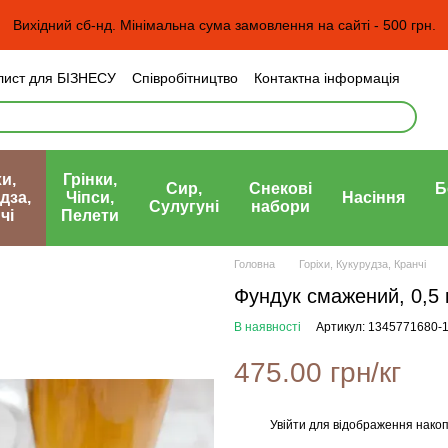
Вихідний сб-нд. Мінімальна сума замовлення на сайті - 500 грн.
лист для БІЗНЕСУ
Співробітництво
Контактна інформація
н та повернення
Угода користувача
а)
и,
Грінки,
Сир,
Снекові
Б
дза,
Чіпси,
Насіння
Сулугуні
набори
чі
Пелети
Головна
Горіхи, Кукурудза, Кранчі
Фундук смажений, 0,5 
В наявності
Артикул: 1345771680-
475.00 грн/кг
Увійти
для відображення накоп
%