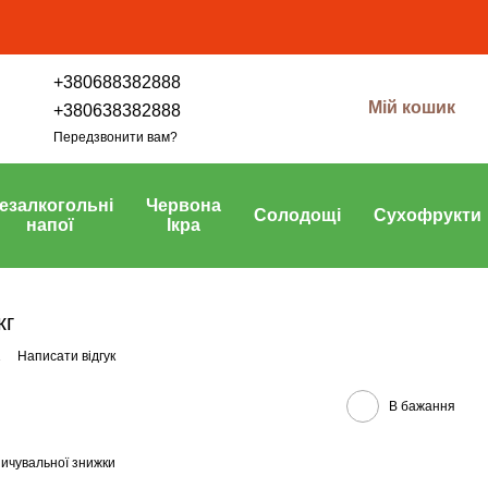
+380688382888
Мій кошик
+380638382888
Передзвонити вам?
езалкогольні
Червона
Солодощі
Сухофрукти
напої
Ікра
кг
1
Написати відгук
В бажання
ичувальної знижки