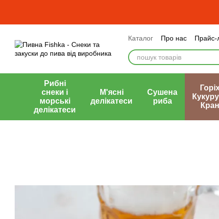
Перейти до основного контенту
Каталог
Про нас
Прайс-
Оплата і доставка
Обмі
Публічний договір (оферт
Рибні
Горіх
снеки і
М'ясні
Сушена
Кукуру
морські
делікатеси
риба
Кран
делікатеси