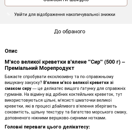
Увійти
для відображення накопичувальної знижки
%
До обраного
Опис
М'ясо великої креветки в'ялене "Сир" (500 г) –
Преміальний Морепродукт
Бажаєте спробувати ексклюзивну та по-справжньому
вишукану закуску?
В'ялене м'ясо великої креветки зі
смаком сиру
— це делікатес вищого ґатунку для справжніх
гурманів. На відміну від дрібних коктейльних креветок, тут
використовуються цільні, м'ясисті шматочки великої
креветки, які в процесі дбайливого в'ялення зберігають
соковитість, щільну текстуру та багатство морського смаку,
доповненого ніжними вершково-сирними нотками.
Головні переваги цього делікатесу: