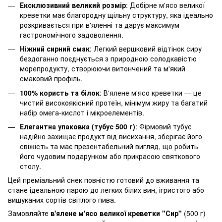
Ексклюзивний великий розмір
: Добірне м'ясо великої
креветки має благородну щільну структуру, яка ідеально
розкривається при в'яленні та дарує максимум
гастрономічного задоволення.
Ніжний сирний смак
: Легкий вершковий відтінок сиру
бездоганно поєднується з природною солодкавістю
морепродукту, створюючи витончений та м'який
смаковий профіль.
100% користь та білок
: В'ялене м'ясо креветки — це
чистий високоякісний протеїн, мінімум жиру та багатий
набір омега-кислот і мікроелементів.
Елегантна упаковка (тубус 500 г)
: Фірмовий тубус
надійно захищає продукт від висихання, зберігає його
свіжість та має презентабельний вигляд, що робить
його чудовим подарунком або прикрасою святкового
столу.
Цей преміальний снек повністю готовий до вживання та
стане ідеальною парою до легких білих вин, ігристого або
вишуканих сортів світлого пива.
Замовляйте
в'ялене м'ясо великої креветки "Сир"
(500 г)