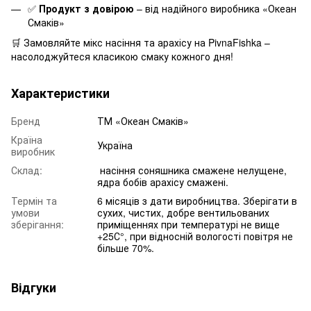
✅
Продукт з довірою
– від надійного виробника «Океан
Смаків»
🛒 Замовляйте мікс насіння та арахісу на PivnaFishka –
насолоджуйтеся класикою смаку кожного дня!
Характеристики
Бренд
ТМ «Океан Смаків»
Країна
Україна
виробник
Склад:
насіння соняшника смажене нелущене,
ядра бобів арахісу смажені.
Термін та
6 місяців з дати виробництва. Зберігати в
умови
сухих, чистих, добре вентильованих
зберігання:
приміщеннях при температурі не вище
+25С°, при відносній вологості повітря не
більше 70%.
Відгуки