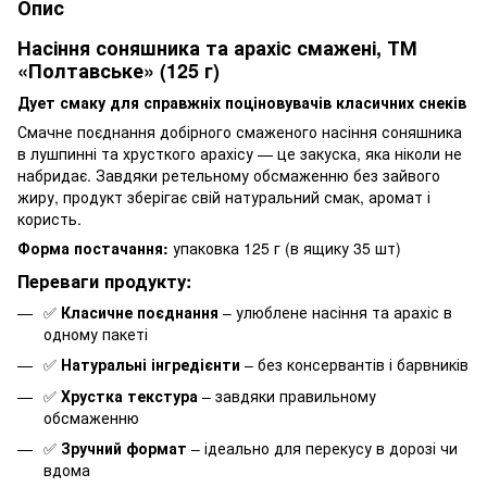
Опис
Насіння соняшника та арахіс смажені, ТМ
«Полтавське» (125 г)
Дует смаку для справжніх поціновувачів класичних снеків
Смачне поєднання добірного смаженого насіння соняшника
в лушпинні та хрусткого арахісу — це закуска, яка ніколи не
набридає. Завдяки ретельному обсмаженню без зайвого
жиру, продукт зберігає свій натуральний смак, аромат і
користь.
Форма постачання:
упаковка 125 г (в ящику 35 шт)
Переваги продукту:
✅
Класичне поєднання
– улюблене насіння та арахіс в
одному пакеті
✅
Натуральні інгредієнти
– без консервантів і барвників
✅
Хрустка текстура
– завдяки правильному
обсмаженню
✅
Зручний формат
– ідеально для перекусу в дорозі чи
вдома