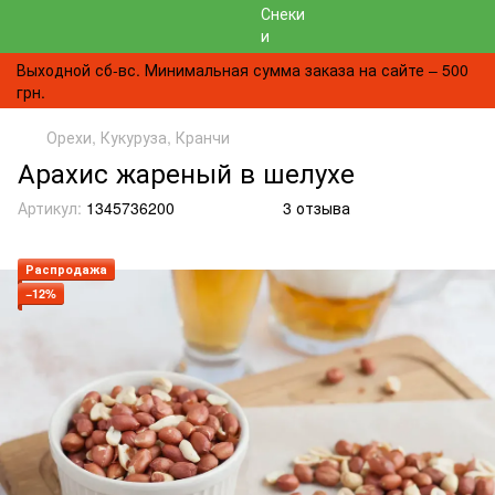
Выходной сб-вс. Минимальная сумма заказа на сайте – 500
грн.
Орехи, Кукуруза, Кранчи
Арахис жареный в шелухе
Артикул:
1345736200
3 отзыва
Распродажа
−12%