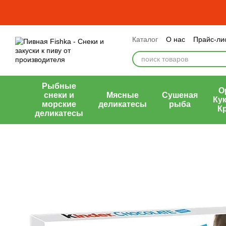
Перейти к основному контенту
Каталог
О нас
Прайс-ли
Оплата и доставка
Обме
Публичный договор (офе
Рыбные
О
снеки и
Мясные
Сушеная
Кук
морские
деликатесы
рыба
К
деликатесы