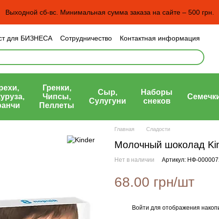
Выходной сб-вс. Минимальная сумма заказа на сайте – 500 грн.
ст для БИЗНЕСА
Сотрудничество
Контактная информация
н и возврат
Пользовательское соглашение
рта)
рехи,
Гренки,
Сыр,
Наборы
уруза,
Чипсы,
Семечк
Сулугуни
снеков
ранчи
Пеллеты
Главная
Сладости
Молочный шоколад Kin
Нет в наличии
Артикул: НФ-000007
68.00 грн/шт
Войти
для отображения накопи
%