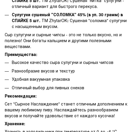
СПАЙКЕ 5 шт.
ТМ ZhytarOK
:
Сушеная "нитка" сулугуни -
отличный вариант для быстрого перекуса.
Сулугуни сушеный "СОЛОМКА" 45% (в уп. 30 грамм) в
СПАЙКЕ 5 шт.
ТМ ZhytarOK
:
Сушеная "соломка" сулугуни
с насыщенным вкусом.
Сыр сулугуни и сырные чипсы - это не только вкусно, но и
полезно! Они богаты кальцием и другими полезными
веществами.
Преимущества:
Высокое качество сыра сулугуни и сырных чипсов
Разнообразие вкусов и текстур
Удобная вакуумная упаковка
Отличный выбор для пивных снеков
Рекомендации:
Сет "Сырное Наслаждение" станет отличным дополнением к
вашему любимому пиву. Наслаждайтесь разнообразием
вкусов и получайте удовольствие от каждого кусочка!
Хранение:
Хранить в холодильнике при температуре от 0 до +6 °C.