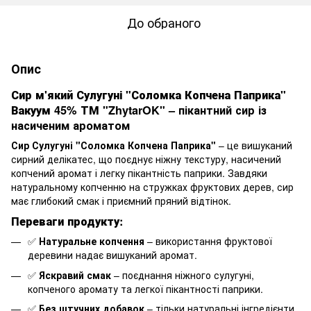
До обраного
Опис
Сир м'який Сулугуні "Соломка Копчена Паприка"
Вакуум 45% ТМ "ZhytarOK"
– пікантний сир із
насиченим ароматом
Сир Сулугуні "Соломка Копчена Паприка"
– це вишуканий
сирний делікатес, що поєднує ніжну текстуру, насичений
копчений аромат і легку пікантність паприки. Завдяки
натуральному копченню на стружках фруктових дерев, сир
має глибокий смак і приємний пряний відтінок.
Переваги продукту:
✅
Натуральне копчення
– використання фруктової
деревини надає вишуканий аромат.
✅
Яскравий смак
– поєднання ніжного сулугуні,
копченого аромату та легкої пікантності паприки.
✅
Без штучних добавок
– тільки натуральні інгредієнти