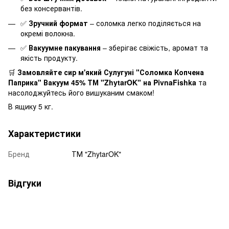
без консервантів.
✅
Зручний формат
– соломка легко поділяється на
окремі волокна.
✅
Вакуумне пакування
– зберігає свіжість, аромат та
якість продукту.
🛒
Замовляйте сир м'який Сулугуні "Соломка Копчена
Паприка" Вакуум 45% ТМ "ZhytarOK" на PivnaFishka
та
насолоджуйтесь його вишуканим смаком!
В ящику 5 кг.
Характеристики
Бренд
ТМ "ZhytarOK"
Відгуки