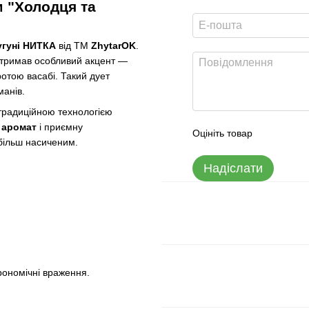
 "Холодця та
гуні НИТКА
від ТМ
ZhytarOK
.
 отримав особливий акцент —
ротою васабі. Такий дует
манів.
 традиційною технологією
 аромат
і приємну
Оцініть товар
 більш насиченим.
Надіслати
рономічні враження.