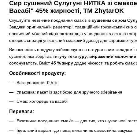
Сир сушений Сулугуні НИТКА зі смаком
Васабі" 45% жирності, ТМ ZhytarOK
Скуштуйте незвичне поєднання смаків із
сушеним сиром Сулу
Завдяки оригінальній рецептурі, традиційний грузинський сир
насичений м’ясний відтінок холодцю у поєднанні з легкою гост
створює справді унікальний смаковий досвід для справжніх гур
Висока якість продукту забезпечується натуральним складом і
сушіння, яка зберігає
тягучу текстуру
,
виражений молочний
солонуватість. Вміст
45 % жиру
додає ніжності та робить смак
Особливості продукту:
Вага упаковки: 0,5 кг
Упаковка: пакет із застібкою для зручного зберігання
Смак: холодець та васабі
Переваги:
Екзотичне поєднання смаків — для тих, хто шукає нові гаст
Ідеальний варіант до пива, вина чи як самостійна закуска.