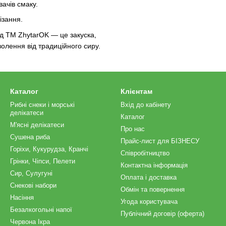
ачів смаку.
ізання.
д ТМ ZhytarOK — це закуска,
волення від традиційного сиру.
Каталог
Клієнтам
Рибні снеки і морські
Вхід до кабінету
делікатеси
Каталог
М'ясні делікатеси
Про нас
Сушена риба
Прайс-лист для БІЗНЕСУ
Горіхи, Кукурудза, Кранчі
Співробітництво
Грінки, Чіпси, Пелети
Контактна інформація
Сир, Сулугуні
Оплата і доставка
Снекові набори
Обмін та повернення
Насіння
Угода користувача
Безалкогольні напої
Публічний договір (оферта)
Червона Ікра