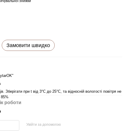
ичувальної знижки
Замовити швидко
ytarOK"
а
ів. Зберiгати при t вiд 3°C до 25°C, та вiдноснiй вологостi повiтря не
е 85%
ік роботи
р
Увійти за допомогою