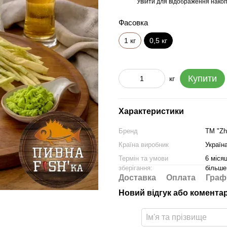
Увійти
для відображення накоп
%
Фасовка
1 кг
0,5 кг
Купити
кг
Характеристики
Бренд
ТМ "Zh
Країна виробник
Україн
Термін та умови
6 місяц
зберігання:
бiльш
Доставка
Оплата
Граф
Новий відгук або комента