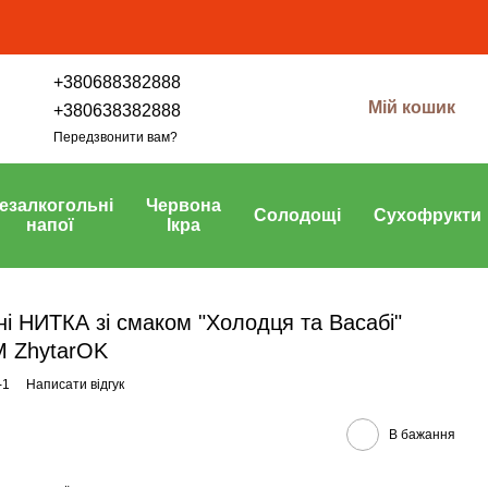
+380688382888
Мій кошик
+380638382888
Передзвонити вам?
езалкогольні
Червона
Солодощі
Сухофрукти
напої
Ікра
 НИТКА зі смаком "Холодця та Васабі"
ТМ ZhytarOK
-1
Написати відгук
В бажання