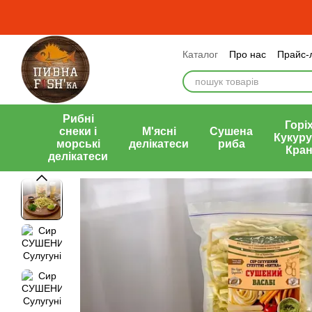
Перейти до основного контенту
Каталог
Про нас
Прайс-
Оплата і доставка
Обмі
Публічний договір (оферт
Рибні
Горіх
снеки і
М'ясні
Сушена
Кукуру
морські
делікатеси
риба
Кран
делікатеси