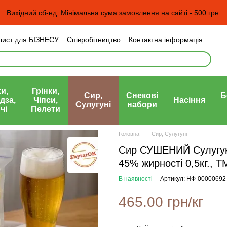
Вихідний сб-нд. Мінімальна сума замовлення на сайті - 500 грн.
лист для БІЗНЕСУ
Співробітництво
Контактна інформація
н та повернення
Угода користувача
а)
и,
Грінки,
Сир,
Снекові
Б
дза,
Чіпси,
Насіння
Сулугуні
набори
чі
Пелети
Головна
Сир, Сулугуні
Сир СУШЕНИЙ Сулугуні
45% жирності 0,5кг., 
В наявності
Артикул: НФ-00000692
465.00 грн/кг