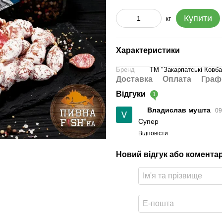
Купити
кг
Характеристики
Бренд
ТМ "Закарпатські Ковба
Доставка
Оплата
Граф
Відгуки
1
Владислав мушта
09
Супер
Відповісти
Новий відгук або комента