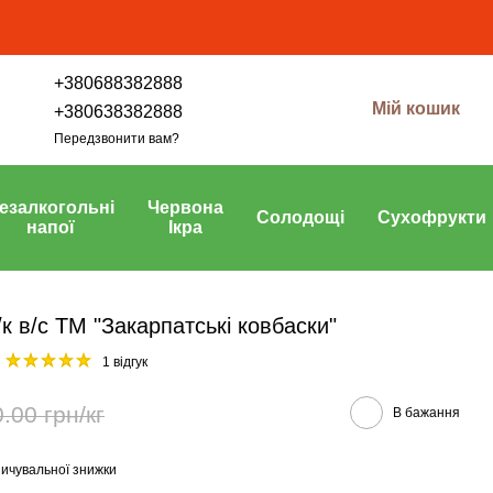
+380688382888
Мій кошик
+380638382888
Передзвонити вам?
езалкогольні
Червона
Солодощі
Сухофрукти
напої
Ікра
/к в/с ТМ "Закарпатські ковбаски"
1 відгук
.00 грн/кг
В бажання
ичувальної знижки