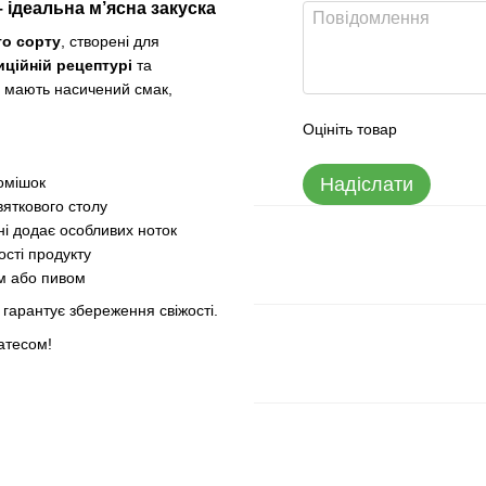
 ідеальна м’ясна закуска
о сорту
, створені для
иційній рецептурі
та
и мають насичений смак,
Оцініть товар
омішок
Надіслати
вяткового столу
і додає особливих ноток
ості продукту
ом або пивом
гарантує збереження свіжості.
катесом!