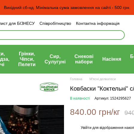
Вихідний сб-нд. Мінімальна сума замовлення на сайті - 500 грн.
лист для БІЗНЕСУ
Співробітництво
Контактна інформація
н та повернення
Угода користувача
а)
и,
Грінки,
Сир,
Снекові
Б
дза,
Чіпси,
Насіння
Сулугуні
набори
чі
Пелети
Головна
М'ясні делікатеси
Ковбаски "Коктельні" с
В наявності
Артикул: 1524295627
840.00 грн/кг
940
Увійти
для відображення накоп
%