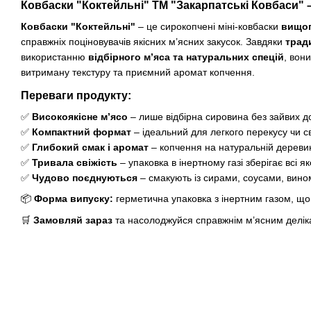
Ковбаски "Коктейльні" ТМ "Закарпатські Ковбаси" –
Ковбаски "Коктейльні"
– це сирокопчені міні-ковбаски
вищог
справжніх поціновувачів якісних м’ясних закусок. Завдяки
трад
використанню
відбірного м’яса та натуральних спецій
, вон
витриману текстуру та приємний аромат копчення.
Переваги продукту:
✅
Високоякісне м’ясо
– лише відбірна сировина без зайвих д
✅
Компактний формат
– ідеальний для легкого перекусу чи с
✅
Глибокий смак і аромат
– копчення на натуральній деревин
✅
Тривала свіжість
– упаковка в інертному газі зберігає всі як
✅
Чудово поєднуються
– смакують із сирами, соусами, вин
📦
Форма випуску:
герметична упаковка з інертним газом, що 
🛒
Замовляй зараз
та насолоджуйся справжнім м’ясним делі