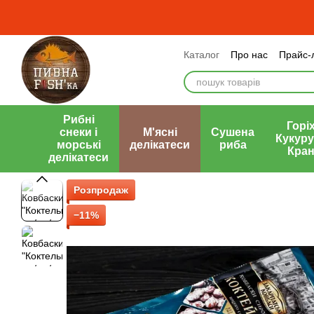
Перейти до основного контенту
Каталог
Про нас
Прайс-
Оплата і доставка
Обмі
Публічний договір (оферт
Рибні
Горіх
снеки і
М'ясні
Сушена
Кукуру
морські
делікатеси
риба
Кран
делікатеси
Розпродаж
−11%