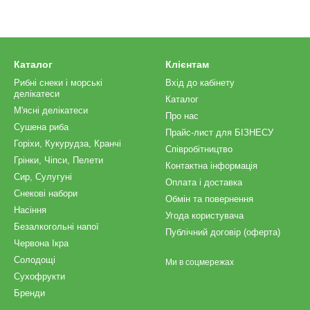
Каталог
Клієнтам
Рибні снеки і морські
Вхід до кабінету
делікатеси
Каталог
М'ясні делікатеси
Про нас
Сушена риба
Прайс-лист для БІЗНЕСУ
Горіхи, Кукурудза, Кранчі
Співробітництво
Грінки, Чіпси, Пелети
Контактна інформація
Сир, Сулугуні
Оплата і доставка
Снекові набори
Обмін та повернення
Насіння
Угода користувача
Безалкогольні напої
Публічний договір (оферта)
Червона Ікра
Солодощі
Ми в соцмережах
Сухофрукти
Бренди