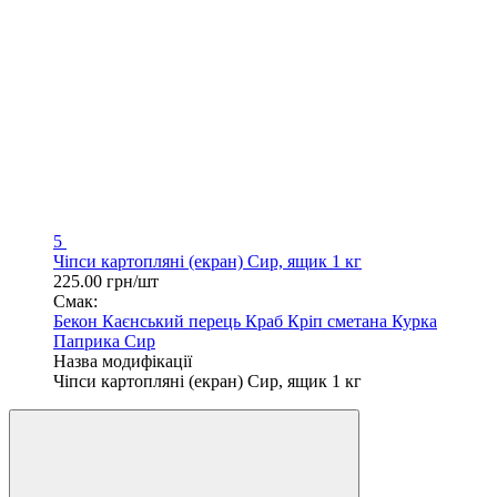
5
Чіпси картопляні (екран) Сир, ящик 1 кг
225.00 грн/шт
Смак:
Бекон
Каєнський перець
Краб
Кріп сметана
Курка
Паприка
Сир
Назва модифікації
Чіпси картопляні (екран) Сир, ящик 1 кг