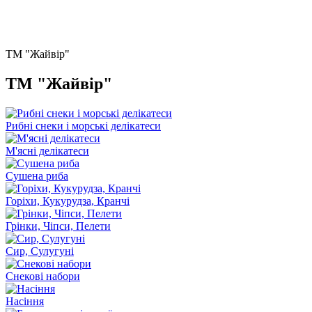
ТМ "Жайвір"
ТМ "Жайвір"
Рибні снеки і морські делікатеси
М'ясні делікатеси
Сушена риба
Горіхи, Кукурудза, Кранчі
Грінки, Чіпси, Пелети
Сир, Сулугуні
Снекові набори
Насіння