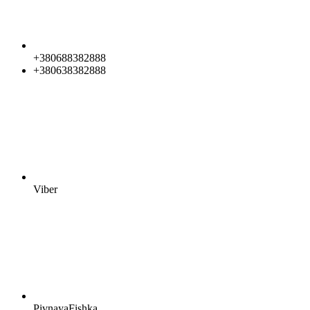
+380688382888
+380638382888
Viber
PivnayaFishka