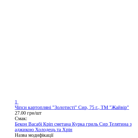
1
Чіпси картопляні "Золотисті" Сир, 75 г., ТМ "Жайвір"
27.00 грн/шт
Смак:
Бекон
Васабі
Кріп сметана
Курка гриль
Сир
Телятина з
аджикою
Холодець та Хрін
Назва модифікації