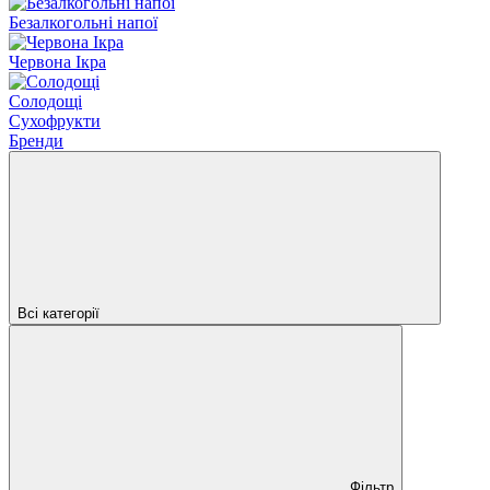
Безалкогольні напої
Червона Ікра
Солодощі
Сухофрукти
Бренди
Всі категорії
Фільтр