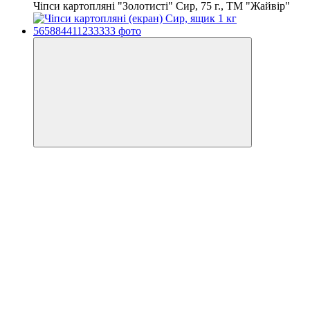
Чіпси картопляні "Золотисті" Сир, 75 г., ТМ "Жайвір"